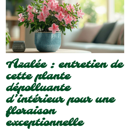
Azalée : entretien de
cette plante
dépolluante
d’intérieur pour une
floraison
exceptionnelle